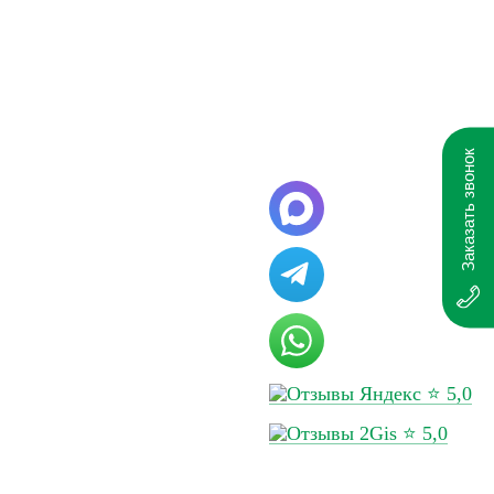
, что клиенты могут быть
ogistics выполняет:
Заказать звонок
в оповещении актуальный статус
⭐ 5,0
документов, чем при
⭐ 5,0
имают много времени. Наши
ут не переживать по поводу