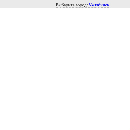
Notice: Undefined index: CITY_SELECT in /home/s/storas/st
Выберите город:
Челябинск
Время раб
Пн — Пт.
Услуги
Главная
→
Авиаперевозки
→
Авиаперевозки и
Авиаперевозки 
Рассчитать стоимость дост
Откуда
Куда