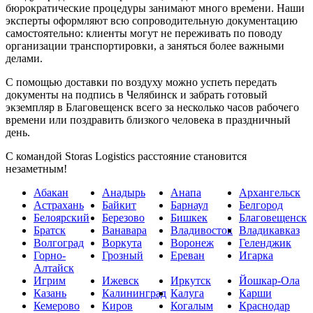
бюрократические процедуры занимают много времени. Наши
эксперты оформляют всю сопроводительную документацию
самостоятельно: клиенты могут не переживать по поводу
организации транспортировки, а заняться более важными
делами.
С помощью доставки по воздуху можно успеть передать
документы на подпись в Челябинск и забрать готовый
экземпляр в Благовещенск всего за несколько часов рабочего
времени или поздравить близкого человека в праздничный
день.
С командой Storas Logistics расстояние становится
незаметным!
Абакан
Анадырь
Анапа
Архангельск
Астрахань
Байкит
Барнаул
Белгород
Белоярский
Березово
Бишкек
Благовещенск
Братск
Ванавара
Владивосток
Владикавказ
Волгоград
Воркута
Воронеж
Геленджик
Горно-
Грозный
Ереван
Игарка
Алтайск
Игрим
Ижевск
Иркутск
Йошкар-Ола
Казань
Калининград
Калуга
Карши
Кемерово
Киров
Когалым
Краснодар