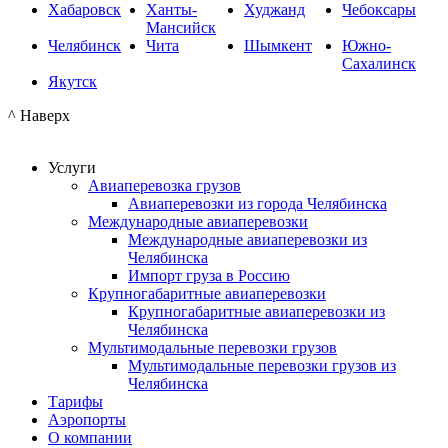
Хабаровск
Ханты-
Худжанд
Чебоксары
Мансийск
Челябинск
Чита
Шымкент
Южно-
Сахалинск
Якутск
^ Наверх
Услуги
Авиаперевозка грузов
Авиаперевозки из города Челябинска
Международные авиаперевозки
Международные авиаперевозки из
Челябинска
Импорт груза в Россию
Крупногабаритные авиаперевозки
Крупногабаритные авиаперевозки из
Челябинска
Мультимодальные перевозки грузов
Мультимодальные перевозки грузов из
Челябинска
Тарифы
Аэропорты
О компании