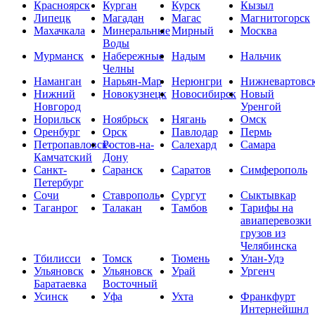
Красноярск
Курган
Курск
Кызыл
Липецк
Магадан
Магас
Магнитогорск
Махачкала
Минеральные
Мирный
Москва
Воды
Мурманск
Набережные
Надым
Нальчик
Челны
Наманган
Нарьян-Мар
Нерюнгри
Нижневартовс
Нижний
Новокузнецк
Новосибирск
Новый
Новгород
Уренгой
Норильск
Ноябрьск
Нягань
Омск
Оренбург
Орск
Павлодар
Пермь
Петропавловск-
Ростов-на-
Салехард
Самара
Камчатский
Дону
Санкт-
Саранск
Саратов
Симферополь
Петербург
Сочи
Ставрополь
Сургут
Сыктывкар
Таганрог
Талакан
Тамбов
Тарифы на
авиаперевозки
грузов из
Челябинска
Тбилисси
Томск
Тюмень
Улан-Удэ
Ульяновск
Ульяновск
Урай
Ургенч
Баратаевка
Восточный
Усинск
Уфа
Ухта
Франкфурт
Интернейшнл