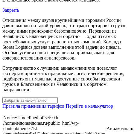
Закрыть
Отношения между двумя крупнейшими городами России
давно вышли на такой уровень, что транспортировка грузов
между ними происходит безостановочно. Перевозки из
Челябинск в Благовещенск и обратно — одна из самых
востребованных услуг транспортных компаний. Команда
Storas Logistics довела выполнение этой задачи до идеала.
Особые усилия наши специалисты прикладывают для
совершенствования авиаперевозок.
Сотрудничество с лучшими авиакомпаниями позволяет
экспертам принимать правильные логистические решения,
подбирать оптимальные и доступные способы перевозки
грузов в Благовещенск из Челябинск и в обратном
направлении.
Правила применения тарифов
Перейти в калькулятор
Notice: Undefined offset: 0 in
/home/s/storas/storas.ru/public_html/wp-
content/themes/tsl-
Авиакомпан
theme/classes/Pxl/Calculator/sources/views/table2.php