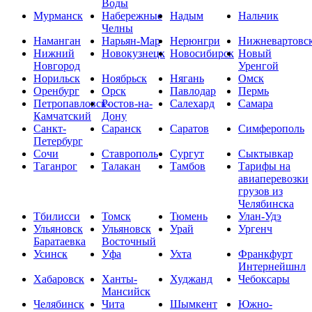
Воды
Мурманск
Набережные
Надым
Нальчик
Челны
Наманган
Нарьян-Мар
Нерюнгри
Нижневартовс
Нижний
Новокузнецк
Новосибирск
Новый
Новгород
Уренгой
Норильск
Ноябрьск
Нягань
Омск
Оренбург
Орск
Павлодар
Пермь
Петропавловск-
Ростов-на-
Салехард
Самара
Камчатский
Дону
Санкт-
Саранск
Саратов
Симферополь
Петербург
Сочи
Ставрополь
Сургут
Сыктывкар
Таганрог
Талакан
Тамбов
Тарифы на
авиаперевозки
грузов из
Челябинска
Тбилисси
Томск
Тюмень
Улан-Удэ
Ульяновск
Ульяновск
Урай
Ургенч
Баратаевка
Восточный
Усинск
Уфа
Ухта
Франкфурт
Интернейшнл
Хабаровск
Ханты-
Худжанд
Чебоксары
Мансийск
Челябинск
Чита
Шымкент
Южно-