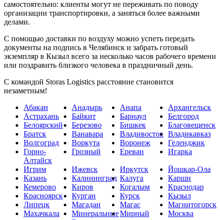
самостоятельно: клиенты могут не переживать по поводу
организации транспортировки, а заняться более важными
делами.
С помощью доставки по воздуху можно успеть передать
документы на подпись в Челябинск и забрать готовый
экземпляр в Кызыл всего за несколько часов рабочего времени
или поздравить близкого человека в праздничный день.
С командой Storas Logistics расстояние становится
незаметным!
Абакан
Анадырь
Анапа
Архангельск
Астрахань
Байкит
Барнаул
Белгород
Белоярский
Березово
Бишкек
Благовещенск
Братск
Ванавара
Владивосток
Владикавказ
Волгоград
Воркута
Воронеж
Геленджик
Горно-
Грозный
Ереван
Игарка
Алтайск
Игрим
Ижевск
Иркутск
Йошкар-Ола
Казань
Калининград
Калуга
Карши
Кемерово
Киров
Когалым
Краснодар
Красноярск
Курган
Курск
Кызыл
Липецк
Магадан
Магас
Магнитогорск
Махачкала
Минеральные
Мирный
Москва