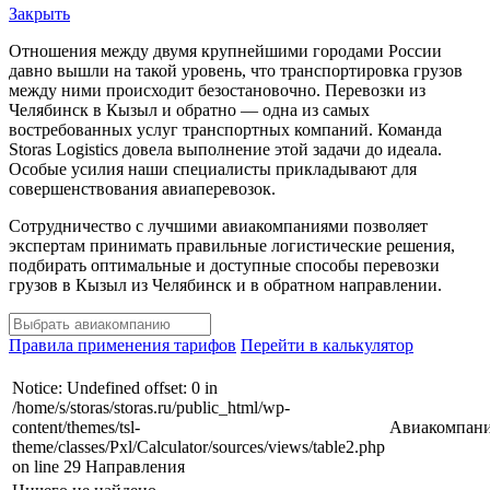
Закрыть
Отношения между двумя крупнейшими городами России
давно вышли на такой уровень, что транспортировка грузов
между ними происходит безостановочно. Перевозки из
Челябинск в Кызыл и обратно — одна из самых
востребованных услуг транспортных компаний. Команда
Storas Logistics довела выполнение этой задачи до идеала.
Особые усилия наши специалисты прикладывают для
совершенствования авиаперевозок.
Сотрудничество с лучшими авиакомпаниями позволяет
экспертам принимать правильные логистические решения,
подбирать оптимальные и доступные способы перевозки
грузов в Кызыл из Челябинск и в обратном направлении.
Правила применения тарифов
Перейти в калькулятор
Notice: Undefined offset: 0 in
/home/s/storas/storas.ru/public_html/wp-
content/themes/tsl-
Авиакомпан
theme/classes/Pxl/Calculator/sources/views/table2.php
on line 29 Направления