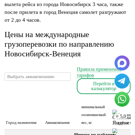
вылета рейса из города Новосибирск 3 часа, также
после прилета в город Венеция самолет разгружают
от 2 до 4 часов.
Цены на международные
грузоперевозки по направлению
Новосибирск-Венеция
Правила применения
тарифов
Перейти в
калькулятор
минимальный
оплачиваемый
Авианакл
⭐ 5,0
Город назначения
Авиакомпания
вес, кг
руб. за шт
Ничего не найдено