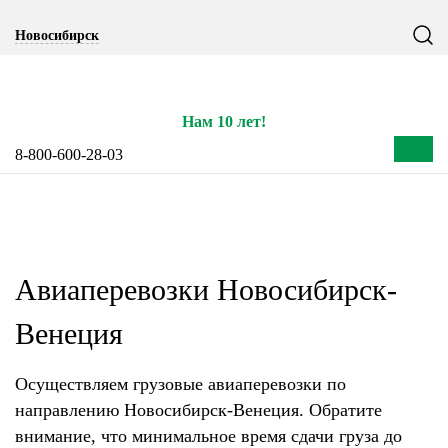
Notice: Undefined index: CITY_SELECT in
Новосибирск
/home/s/storas/storas.ru/public_html/wp-content/themes/tsl-
theme/header.php on line 77
Нам 10 лет!
8-800-600-28-03
Авиаперевозки Новосибирск-
Венеция
Осуществляем грузовые авиаперевозки по
направлению Новосибирск-Венеция. Обратите
внимание, что минимальное время сдачи груза до