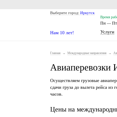
Notice: Undefined index: CITY_SELECT in /home/s/storas/sto
Выберите город:
Иркутск
Время раб
Пн — Пт.
Услуги
Нам 10 лет!
Главная
→
Международные направления
→
Ав
Авиаперевозки 
Осуществляем грузовые авиапер
сдачи груза до вылета рейса из 
часов.
Цены на международны