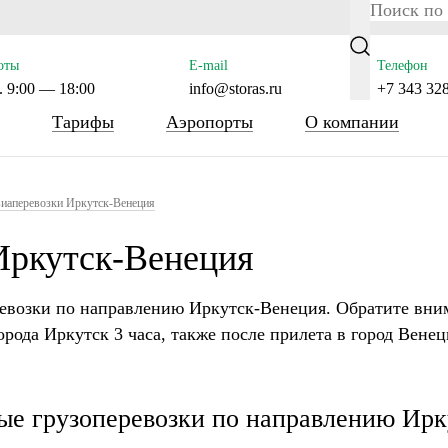
ras.ru/public_html/wp-content/themes/tsl-theme/header.php 
оты
E-mail
Телефон
 9:00 — 18:00
info@storas.ru
+7 343 32
Тарифы
Аэропорты
О компании
иаперевозки Иркутск-Венеция
Иркутск-Венеция
евозки по направлению Иркутск-Венеция. Обратите вни
города Иркутск 3 часа, также после прилета в город Венец
е грузоперевозки по направлению Ирк