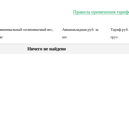
Правила применения тариф
минимальный оплачиваемый вес,
Авианакладная руб. за
Тариф руб. 
кг
шт.
груз
Ничего не найдено