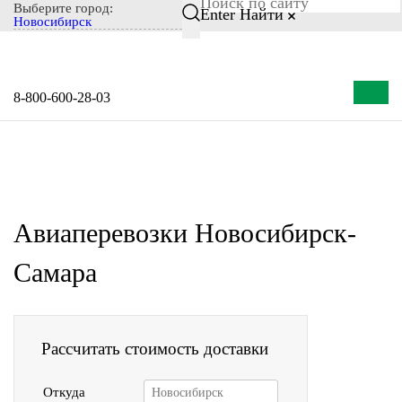
Выберите город:
Notice: Undefined index: CITY_SELECT in
Enter
Найти
Новосибирск
/home/s/storas/storas.ru/public_html/wp-content/themes/tsl-
theme/header-custom.php on line 72
8-800-600-28-03
Авиаперевозки Новосибирск-
Самара
Рассчитать стоимость доставки
Откуда
Новосибирск