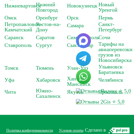
Нижний
Новый
Нижневартовск
Новокузнецк
Новгород
Уренгой
Омск
Оренбург
Орск
Пермь
Петропавловск-
Ростов-на-
Санкт-
Самара
Камчатский
Дону
Петербург
Саранск
Саратов
Симферополь
Сочи
Тарифы на
Ставрополь
Сургут
Сыктывкар
авиаперевозки
грузов из
Новосибирска
Ульяновск
Томск
Тюмень
Улан-Удэ
Баратаевка
Ханты-
Уфа
Хабаровск
Челябинск
Мансийск
Южно-
⭐ 5,0
Чита
Якутск
Ярославль
Сахалинск
⭐ 5,0
Сделано в
Политика конфиденциальности
Условия оплаты