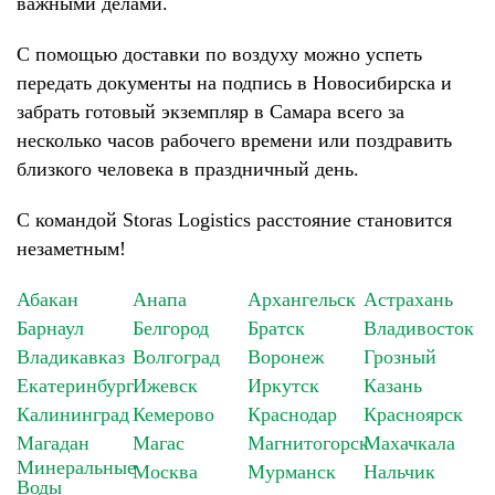
важными делами.
С помощью доставки по воздуху можно успеть
передать документы на подпись в Новосибирска и
забрать готовый экземпляр в Самара всего за
несколько часов рабочего времени или поздравить
близкого человека в праздничный день.
С командой Storas Logistics расстояние становится
незаметным!
Абакан
Анапа
Архангельск
Астрахань
Барнаул
Белгород
Братск
Владивосток
Владикавказ
Волгоград
Воронеж
Грозный
Екатеринбург
Ижевск
Иркутск
Казань
Калининград
Кемерово
Краснодар
Красноярск
Магадан
Магас
Магнитогорск
Махачкала
Минеральные
Москва
Мурманск
Нальчик
Воды