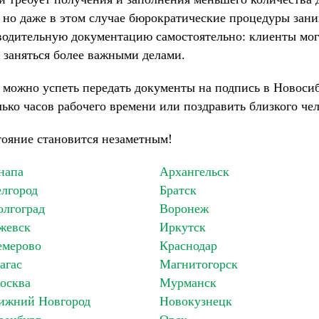
 но даже в этом случае бюрократические процедуры зан
одительную документацию самостоятельно: клиенты мог
 заняться более важными делами.
 можно успеть передать документы на подпись в Новосиб
лько часов рабочего времени или поздравить близкого че
стояние становится незаметным!
напа
Архангельск
елгород
Братск
олгоград
Воронеж
жевск
Иркутск
емерово
Краснодар
агас
Магнитогорск
осква
Мурманск
ижний Новгород
Новокузнецк