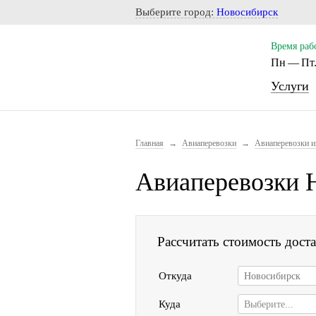
Notice: Undefined index: CITY_SELECT in /home/s/storas/st
Выберите город:
Новосибирск
Время раб
Пн — Пт.
Услуги
Главная
→
Авиаперевозки
→
Авиаперевозки и
Авиаперевозки 
Рассчитать стоимость дост
Откуда
Новосибирск
Куда
Выберите...