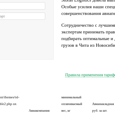
Storas Logistics довела вы
Особые усилия наши спец
совершенствования авиапе
орт
Сотрудничество с лучшим
экспертам принимать прав
подбирать оптимальные и 
грузов в Чита из Новосиб
Правила применения тариф
nt/themes/tsl-
минимальный
able2.php on
оплачиваемый
Авианакладная
Авиакомпания
вес, кг
руб. за шт.