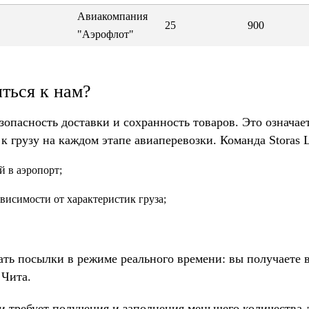
Авиакомпания
25
900
"Аэрофлот"
ться к нам?
опасность доставки и сохранность товаров. Это означает
 грузу на каждом этапе авиаперевозки. Команда Storas L
й в аэропорт;
ависимости от характеристик груза;
ть посылки в режиме реального времени: вы получаете 
 Чита.
и требует получения и заполнения меньшего количества 