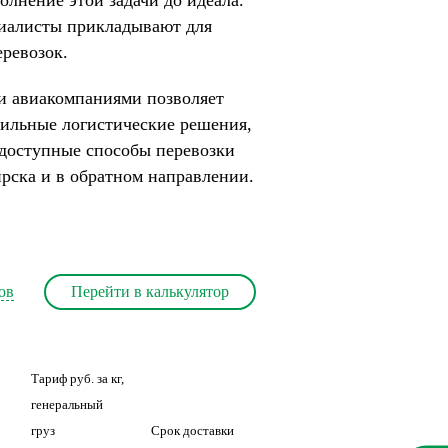
полнение этой задачи до идеала.
иалисты прикладывают для
ревозок.
и авиакомпаниями позволяет
ильные логистические решения,
доступные способы перевозки
ирска и в обратном направлении.
ов
Перейти в калькулятор
Тариф руб. за кг,
генеральный
груз
Срок доставки