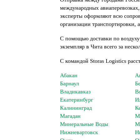
международных авиаперевозках,
эксперты оформляют всю сопров
организации транспортировки, а
С помощью доставки по воздуху
экземпляр в Чита всего за неско
С командой Storas Logistics рас
Абакан
А
Барнаул
Б
Владикавказ
В
Екатеринбург
И
Калининград
К
Магадан
М
Минеральные Воды
М
Нижневартовск
Н