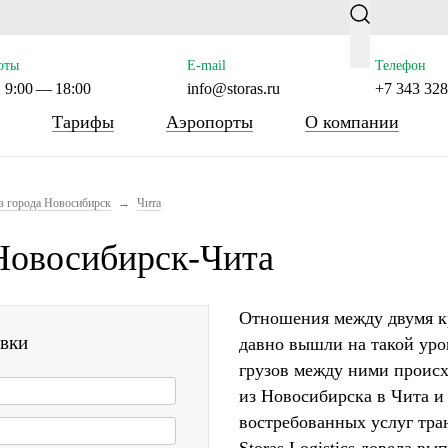
oras.ru/public_html/wp-content/themes/tsl-theme/header-cus
оты
E-mail
Телефон
 9:00 — 18:00
info@storas.ru
+7 343 328
Тарифы
Аэропорты
О компании
з города Новосибирск
→
Чита
Новосибирск-Чита
Отношения между двумя к
авки
давно вышли на такой уро
грузов между ними происх
из Новосибирска в Чита и
востребованных услуг тр