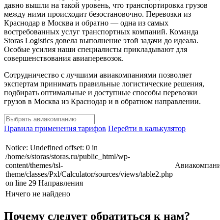
давно вышли на такой уровень, что транспортировка грузов
между ними происходит безостановочно. Перевозки из
Краснодар в Москва и обратно — одна из самых
востребованных услуг транспортных компаний. Команда
Storas Logistics довела выполнение этой задачи до идеала.
Особые усилия наши специалисты прикладывают для
совершенствования авиаперевозок.
Сотрудничество с лучшими авиакомпаниями позволяет
экспертам принимать правильные логистические решения,
подбирать оптимальные и доступные способы перевозки
грузов в Москва из Краснодар и в обратном направлении.
Правила применения тарифов
Перейти в калькулятор
Notice: Undefined offset: 0 in
/home/s/storas/storas.ru/public_html/wp-
content/themes/tsl-
Авиакомпан
theme/classes/Pxl/Calculator/sources/views/table2.php
on line 29 Направления
Ничего не найдено
Почему следует обратиться к нам?