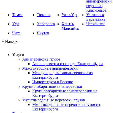
авиаперевозки
грузов из
Краснодара
Томск
Тюмень
Улан-Удэ
Ульяновск
Баратаевка
Уфа
Хабаровск
Ханты-
Челябинск
Мансийск
Чита
Якутск
^ Наверх
Услуги
Авиаперевозка грузов
Авиаперевозки из города Екатеринбурга
Международные авиаперевозки
Международные авиаперевозки из
Екатеринбурга
Импорт груза в Россию
Крупногабаритные авиаперевозки
Крупногабаритные авиаперевозки из
Екатеринбурга
Мультимодальные перевозки грузов
Мультимодальные перевозки грузов из
Екатеринбурга