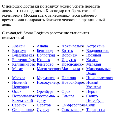
С помощью доставки по воздуху можно успеть передать
документы на подпись в Краснодар и забрать готовый
экземпляр в Москва всего за несколько часов рабочего
времени или поздравить близкого человека в праздничный
день.
С командой Storas Logistics расстояние становится
незаметным!
Абакан
Анапа
Архангельск
Астрахань
Барнаул
Белгород
Братск
Владивосток
Владикавказ
Волгоград
Воронеж
Грозный
Екатеринбург
Ижевск
Иркутск
Казань
Калининград
Кемерово
Красноярск
Магадан
Магас
Магнитогорск
Махачкала
Минеральные
Воды
Москва
Мурманск
Нальчик
Нижневартовс
Нижний
Новокузнецк
Новосибирск
Новый
Новгород
Уренгой
Омск
Оренбург
Орск
Пермь
Петропавловск-
Ростов-на-
Самара
Санкт-
Камчатский
Дону
Петербург
Саранск
Саратов
Симферополь
Сочи
Ставрополь
Сургут
Сыктывкар
Тарифы на