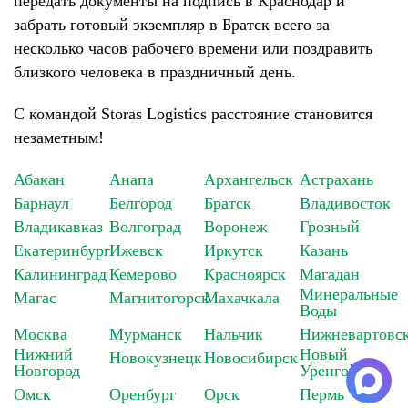
передать документы на подпись в Краснодар и
забрать готовый экземпляр в Братск всего за
несколько часов рабочего времени или поздравить
близкого человека в праздничный день.
С командой Storas Logistics расстояние становится
незаметным!
Абакан
Анапа
Архангельск
Астрахань
Барнаул
Белгород
Братск
Владивосток
Владикавказ
Волгоград
Воронеж
Грозный
Екатеринбург
Ижевск
Иркутск
Казань
Калининград
Кемерово
Красноярск
Магадан
Минеральные
Магас
Магнитогорск
Махачкала
Воды
Москва
Мурманск
Нальчик
Нижневартовс
Нижний
Новый
Новокузнецк
Новосибирск
Новгород
Уренгой
Омск
Оренбург
Орск
Пермь