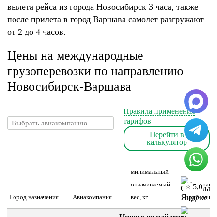
вылета рейса из города Новосибирск 3 часа, также
после прилета в город Варшава самолет разгружают
от 2 до 4 часов.
Цены на международные
грузоперевозки по направлению
Новосибирск-Варшава
Правила применения
тарифов
Перейти в
калькулятор
минимальный
оплачиваемый
Авианакл
⭐ 5,0
Город назначения
Авиакомпания
вес, кг
руб. за шт
Ничего не найдено