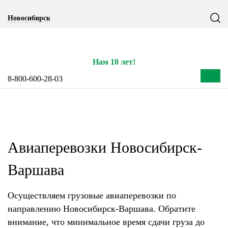
Notice: Undefined index: CITY_SELECT in
Новосибирск
/home/s/storas/storas.ru/public_html/wp-content/themes/tsl-
theme/header.php on line 77
Нам 10 лет!
8-800-600-28-03
Авиаперевозки Новосибирск-
Варшава
Осуществляем грузовые авиаперевозки по
направлению Новосибирск-Варшава. Обратите
внимание, что минимальное время сдачи груза до