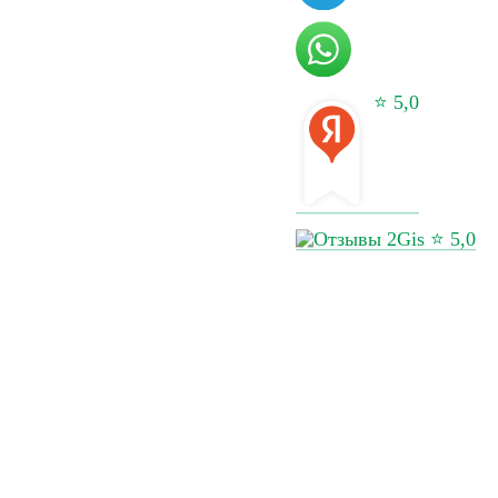
ов
Перейти в калькулятор
⭐ 5,0
за кг, генеральный
Срок доставки
⭐ 5,0
такты
Сделано в