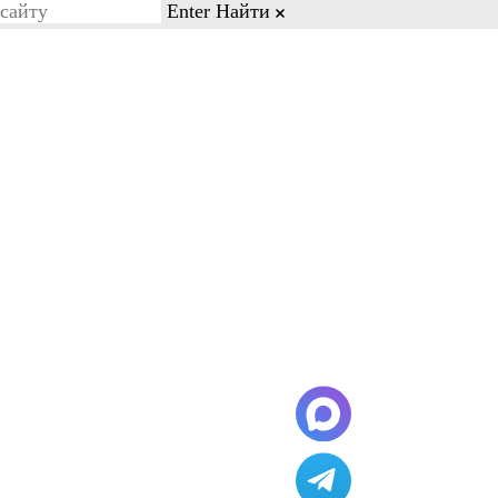
Enter
Найти
on line 77
Бесплатный звонок
8-03-88
8-800-600-28-03
Кейсы и отзывы
Контакты
ание, что минимальное время
Ош самолет разгружают от 2 до 4
восибирск-Ош