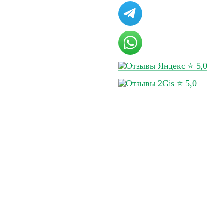
ов
Перейти в калькулятор
за кг, генеральный
Срок доставки
⭐ 5,0
⭐ 5,0
такты
Сделано в