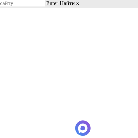
Enter
Найти
on line 77
Бесплатный звонок
8-03-88
8-800-600-28-03
Кейсы и отзывы
Контакты
имание, что минимальное время
Дели самолет разгружают от 2 до
теринбург-Дели