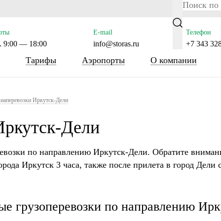
ras.ru/public_html/wp-content/themes/tsl-theme/header.php 
оты
E-mail
Телефон
 9:00 — 18:00
info@storas.ru
+7 343 32
Тарифы
Аэропорты
О компании
иаперевозки Иркутск-Дели
Иркутск-Дели
евозки по направлению Иркутск-Дели. Обратите вниман
города Иркутск 3 часа, также после прилета в город Дели 
е грузоперевозки по направлению Ирк