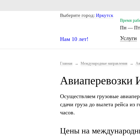
Notice: Undefined index: CITY_SELECT in /home/s/storas/sto
Выберите город:
Иркутск
Время раб
Пн — Пт.
Услуги
Нам 10 лет!
Главная
→
Международные направления
→
Ав
Авиаперевозки 
Осуществляем грузовые авиапер
сдачи груза до вылета рейса из 
часов.
Цены на международны