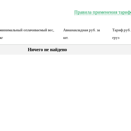
Правила применения тариф
минимальный оплачиваемый вес,
Авианакладная руб. за
Тариф руб. 
кг
шт.
груз
Ничего не найдено