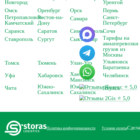
Новгород
Уренгой
Омск
Оренбург
Орск
Пермь
Петропавловск-
Ростов-на-
Санкт-
Самара
Камчатский
Дону
Петербург
Саранск
Саратов
Симферополь
Сочи
Тарифы на
Ставрополь
Сургут
Сыктывкар
авиаперевозки
грузов из
Москвы
Ульяновск
Томск
Тюмень
Улан-Удэ
Баратаевка
Ханты-
Уфа
Хабаровск
Челябинск
Мансийск
Южно-
Южно-
⭐ 5,0
Чита
Якутск
Сахалинск
Сахалинск
⭐ 5,0
Сдел
Политика конфиденциальности
Условия оплаты