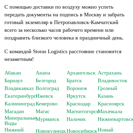
С помощью доставки по воздуху можно успеть
передать документы на подпись в Москву и забрать
готовый экземпляр в Петропавловск-Камчатский
всего за несколько часов рабочего времени или
поздравить близкого человека в праздничный день.
С командой Storas Logistics расстояние становится
незаметным!
Абакан
Анапа
Архангельск
Астрахань
Барнаул
Белгород
Братск
Владивосток
Владикавказ
Волгоград
Воронеж
Грозный
Екатеринбург
Ижевск
Иркутск
Казань
Калининград
Кемерово
Краснодар
Красноярск
Магадан
Магас
Магнитогорск
Махачкала
Минеральные
Мурманск
Нальчик
Нижневартовс
Воды
Нижний
Новый
Новокузнецк
Новосибирск