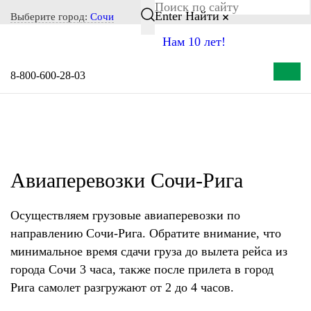
Notice: Undefined index: CITY_SELECT in
Enter
Найти
Выберите город:
Сочи
/home/s/storas/storas.ru/public_html/wp-content/themes/tsl-
Нам 10 лет!
theme/header.php on line 77
8-800-600-28-03
Авиаперевозки Сочи-Рига
Осуществляем грузовые авиаперевозки по
направлению Сочи-Рига. Обратите внимание, что
минимальное время сдачи груза до вылета рейса из
города Сочи 3 часа, также после прилета в город
Рига самолет разгружают от 2 до 4 часов.