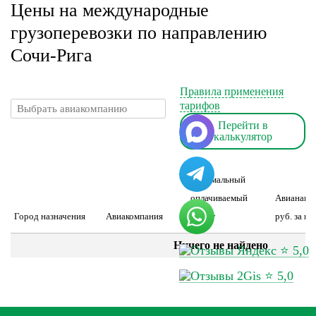
Цены на международные
грузоперевозки по направлению
Сочи-Рига
Правила применения
тарифов
Перейти в
калькулятор
минимальный
оплачиваемый
Авианакл
Город назначения
Авиакомпания
вес, кг
руб. за шт
Ничего не найдено
⭐ 5,0
⭐ 5,0