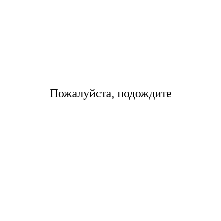
в
ту
квота
еских
ты
Пожалуйста, подождите
перевозки производится индивидуально, свяжитесь с 
перевозки.