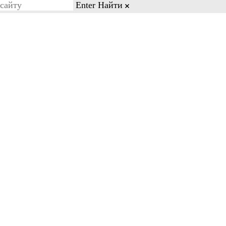
Enter
Найти
on line 77
Бесплатный звонок
8-03-88
8-800-600-28-03
Кейсы и отзывы
Контакты