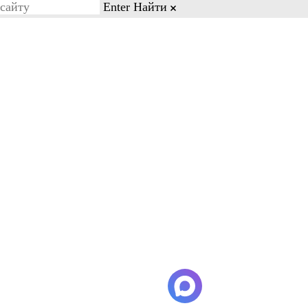
Enter
Найти
on line 77
Бесплатный звонок
8-03-88
8-800-600-28-03
Кейсы и отзывы
Контакты
 что минимальное время сдачи
разгружают от 2 до 4 часов.
и-Пусан