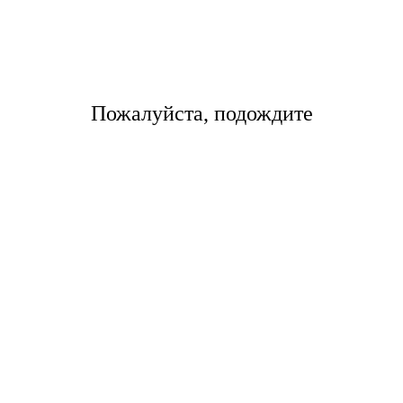
Правила применения тариф
минимальный оплачиваемый вес,
Авианакладная руб. за
Тариф руб. 
кг
шт.
груз
Пожалуйста, подождите
эропорты
О компании
Кейсы и отзывы
Кон
Политика конфиденциальности
Условия оплаты