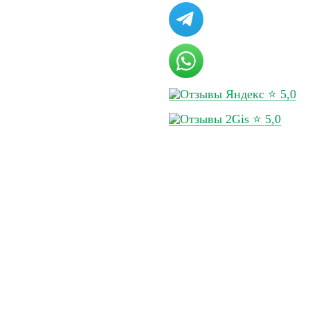
ов
Перейти в калькулятор
за кг, генеральный
Срок доставки
⭐ 5,0
⭐ 5,0
такты
Сделано в