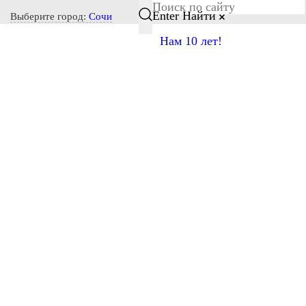
Notice: Undefined index: CITY_SELECT in
Enter
Найти
Выберите город:
Сочи
/home/s/storas/storas.ru/public_html/wp-content/themes/tsl-
Нам 10 лет!
theme/header.php on line 77
8-800-600-28-03
Авиаперевозки Сочи-Атырау
Осуществляем грузовые авиаперевозки по
направлению Сочи-Атырау. Обратите внимание, что
минимальное время сдачи груза до вылета рейса из
города Сочи 3 часа, также после прилета в город
Атырау самолет разгружают от 2 до 4 часов.