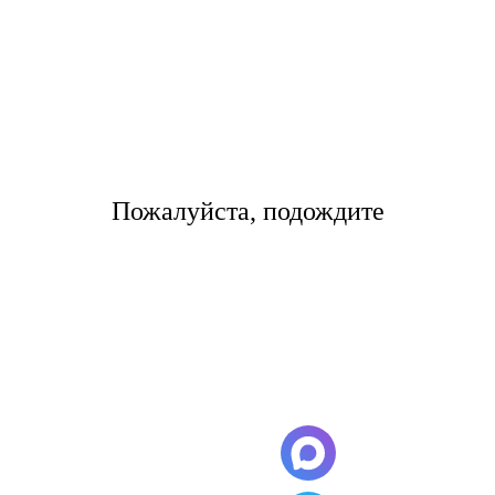
самолет разгружают от 2 до 4 часов.
Цены на международные
грузоперевозки по направлению
Екатеринбург- Notice: Undefined
offset: 1 in
Пожалуйста, подождите
/home/s/storas/storas.ru/public_html/wp-
content/themes/tsl-theme/template-
page4.php on line 42
Notice: Undefined offset: 1 in
/home/s/storas/storas.ru/public_html/wp-
content/themes/tsl-theme/template-page4.php on line 47