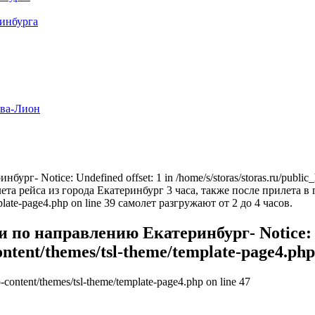
ринбурга
ва-Лион
 Notice: Undefined offset: 1 in /home/s/storas/storas.ru/public_ht
 рейса из города Екатеринбург 3 часа, также после прилета в гор
emplate-page4.php on line 39 самолет разгружают от 2 до 4 часов.
о направлению Екатеринбург- Notice: Un
ontent/themes/tsl-theme/template-page4.php 
p-content/themes/tsl-theme/template-page4.php on line 47