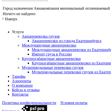
Город назначения
Авиакомпания
минимальный оплачиваемый в
Ничего не найдено
^ Наверх
Услуги
Авиаперевозка грузов
Авиаперевозки из города Екатеринбурга
Международные авиаперевозки
Международные авиаперевозки из Екатеринб
Импорт груза в Россию
Крупногабаритные авиаперевозки
Крупногабаритные авиаперевозки из Екатери
Мультимодальные перевозки грузов
Мультимодальные перевозки грузов из Екате
Тарифы
Аэропорты
О компании
Кейсы и отзывы
Контакты
Политика конфиденциальности
Условия оплаты