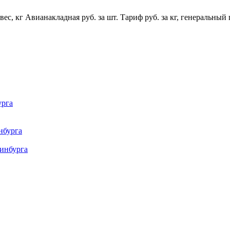
ес, кг
Авианакладная руб. за шт.
Тариф руб. за кг, генеральный 
урга
нбурга
ринбурга