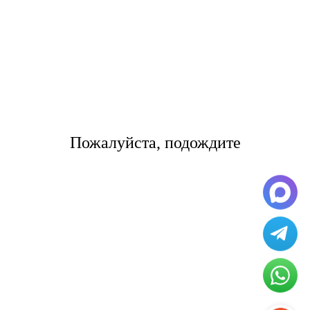
content/themes/tsl-theme/template-page4.php on line 39
самолет разгружают от 2 до 4 часов.
Цены на международные
грузоперевозки по направлению
Екатеринбург- Notice: Undefined
offset: 1 in
Пожалуйста, подождите
/home/s/storas/storas.ru/public_html/wp-
content/themes/tsl-theme/template-
page4.php on line 42
Notice: Undefined offset: 1 in
/home/s/storas/storas.ru/public_html/wp-
content/themes/tsl-theme/template-page4.php on line 47