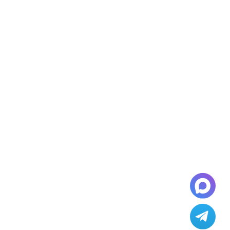
Бесплатный звонок
8-03-88
8-800-600-28-03
Кейсы и отзывы
Контакты
fset: 1 in
39 . Обратите внимание, что
ле прилета в город Notice:
te-page4.php on line 39 самолет