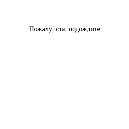
home/s/storas/storas.ru/public_html/wp-con
hp on line 42
Пожалуйста, подождите
me/s/storas/storas.ru/public_html/wp-content/themes/tsl-them
минимальный оплачиваемый вес,
Авианакладная руб. за
Тариф руб. 
кг
шт.
груз
эропорты
О компании
Кейсы и отзывы
Кон
Политика конфиденциальности
Условия оплаты