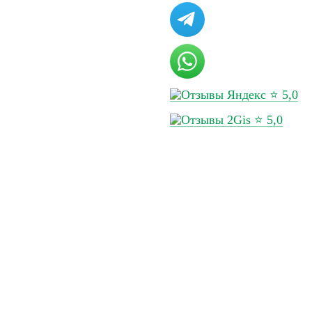
tent/themes/tsl-
e/template-page4.php on line 47
⭐ 5,0
⭐ 5,0
за кг, генеральный
Срок доставки
такты
Сделано в