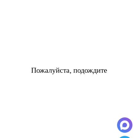
также после прилета в город Notice: Undefined offset:
1 in /home/s/storas/storas.ru/public_html/wp-
content/themes/tsl-theme/template-page4.php on line 39
самолет разгружают от 2 до 4 часов.
Цены на международные
грузоперевозки по направлению
Екатеринбург- Notice: Undefined
Пожалуйста, подождите
offset: 1 in
/home/s/storas/storas.ru/public_html/wp-
content/themes/tsl-theme/template-
page4.php on line 42
Notice: Undefined offset: 1 in
/home/s/storas/storas.ru/public_html/wp-
content/themes/tsl-theme/template-page4.php on line 47