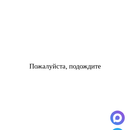
также после прилета в город Notice: Undefined offset:
1 in /home/s/storas/storas.ru/public_html/wp-
content/themes/tsl-theme/template-page4.php on line 39
самолет разгружают от 2 до 4 часов.
Цены на международные
грузоперевозки по направлению
Екатеринбург- Notice: Undefined
Пожалуйста, подождите
offset: 1 in
/home/s/storas/storas.ru/public_html/wp-
content/themes/tsl-theme/template-
page4.php on line 42
Notice: Undefined offset: 1 in
/home/s/storas/storas.ru/public_html/wp-
content/themes/tsl-theme/template-page4.php on line 47