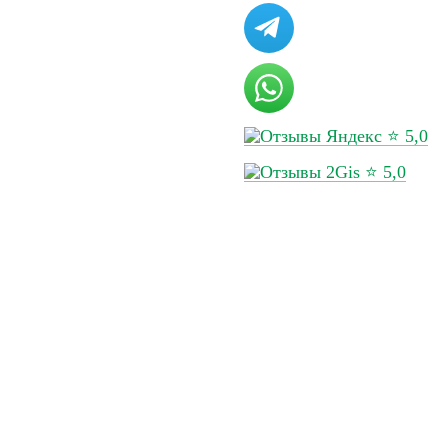
ов
Перейти в калькулятор
за кг, генеральный
Срок доставки
⭐ 5,0
⭐ 5,0
такты
Сделано в