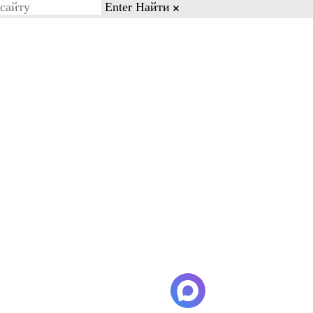
Enter
Найти
on line 77
Бесплатный звонок
8-03-88
8-800-600-28-03
Кейсы и отзывы
Контакты
те внимание, что минимальное
в город Хошимин самолет
атеринбург-Хошимин