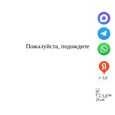
вылета рейса из города Екатеринбург 3 часа, также
после прилета в город Афины самолет разгружают от
2 до 4 часов.
Цены на международные
грузоперевозки по направлению
Екатеринбург-Афины
Пожалуйста, подождите
Правила применения
тарифов
Перейти в
калькулятор
⭐ 5,0
минимальный
⭐ 5,0
оплачиваемый
Авианакл
Город назначения
Авиакомпания
вес, кг
руб. за шт