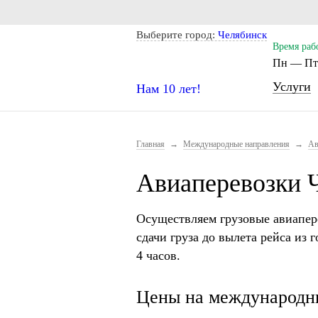
Notice: Undefined index: CITY_SELECT in /home/s/storas/sto
Выберите город:
Челябинск
Время раб
Пн — Пт.
Услуги
Нам 10 лет!
Главная
→
Международные направления
→
Ав
Авиаперевозки 
Осуществляем грузовые авиапер
сдачи груза до вылета рейса из 
4 часов.
Цены на международн