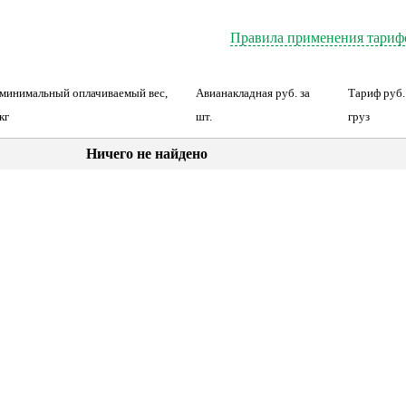
Правила применения тариф
минимальный оплачиваемый вес,
Авианакладная руб. за
Тариф руб. 
кг
шт.
груз
Ничего не найдено