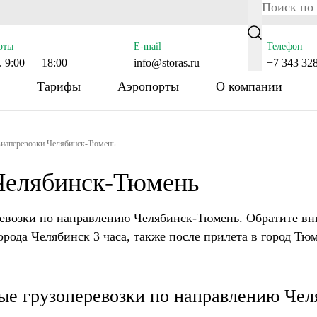
ras.ru/public_html/wp-content/themes/tsl-theme/header.php 
оты
E-mail
Телефон
 9:00 — 18:00
info@storas.ru
+7 343 32
Тарифы
Аэропорты
О компании
иаперевозки Челябинск-Тюмень
Челябинск-Тюмень
евозки по направлению Челябинск-Тюмень. Обратите вн
города Челябинск 3 часа, также после прилета в город Тю
ые грузоперевозки по направлению Че