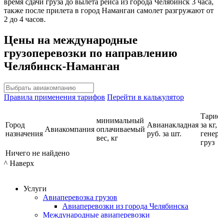
время сдачи груза до вылета рейса из города Челябинск 3 часа,
также после прилета в город Наманган самолет разгружают от
2 до 4 часов.
Цены на международные
грузоперевозки по направлению
Челябинск-Наманган
Правила применения тарифов
Перейти в калькулятор
Тари
минимальный
Город
Авианакладная
за кг,
Авиакомпания
оплачиваемый
назначения
руб. за шт.
гене
вес, кг
груз
Ничего не найдено
^ Наверх
Услуги
Авиаперевозка грузов
Авиаперевозки из города Челябинска
Международные авиаперевозки