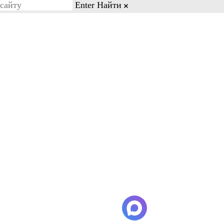
Enter
Найти
on line 77
Бесплатный звонок
8-03-88
8-800-600-28-03
Кейсы и отзывы
Контакты
внимание, что минимальное
род Гуанчжоу самолет разгружают
ябинск-Гуанчжоу