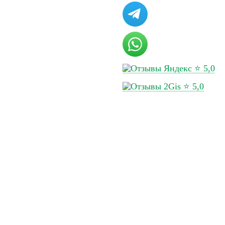
ов
Перейти в калькулятор
за кг, генеральный
Срок доставки
⭐ 5,0
⭐ 5,0
такты
Сделано в