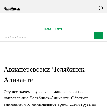
Notice: Undefined index: CITY_SELECT in
Челябинск
/home/s/storas/storas.ru/public_html/wp-content/themes/tsl-
theme/header.php on line 77
Нам 10 лет!
8-800-600-28-03
Авиаперевозки Челябинск-
Аликанте
Осуществляем грузовые авиаперевозки по
направлению Челябинск-Аликанте. Обратите
внимание, что минимальное время сдачи груза до