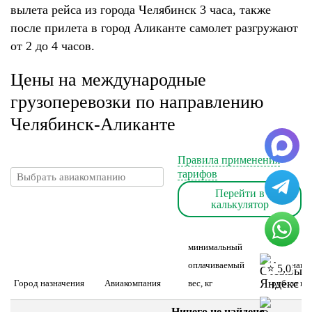
вылета рейса из города Челябинск 3 часа, также
после прилета в город Аликанте самолет разгружают
от 2 до 4 часов.
Цены на международные
грузоперевозки по направлению
Челябинск-Аликанте
Правила применения
тарифов
Перейти в
калькулятор
минимальный
оплачиваемый
Авианакл
⭐ 5,0
Город назначения
Авиакомпания
вес, кг
руб. за шт
Ничего не найдено