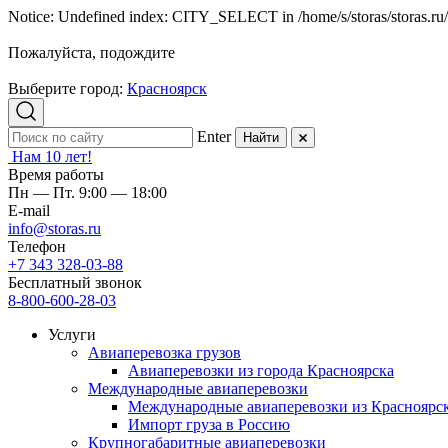
Notice: Undefined index: CITY_SELECT in /home/s/storas/storas.ru/p
Пожалуйста, подождите
Выберите город:
Красноярск
Enter
Найти
Нам 10 лет!
Время работы
Пн — Пт. 9:00 — 18:00
E-mail
info@storas.ru
Телефон
+7 343 328-03-88
Бесплатный звонок
8-800-600-28-03
Услуги
Авиаперевозка грузов
Авиаперевозки из города Красноярска
Международные авиаперевозки
Международные авиаперевозки из Красноярс
Импорт груза в Россию
Крупногабаритные авиаперевозки