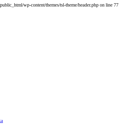
ublic_html/wp-content/themes/tsl-theme/header.php on line 77
ка