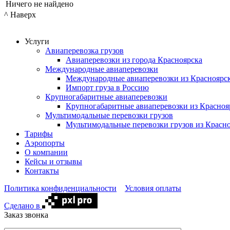
Ничего не найдено
^ Наверх
Услуги
Авиаперевозка грузов
Авиаперевозки из города Красноярска
Международные авиаперевозки
Международные авиаперевозки из Красноярс
Импорт груза в Россию
Крупногабаритные авиаперевозки
Крупногабаритные авиаперевозки из Красноя
Мультимодальные перевозки грузов
Мультимодальные перевозки грузов из Красн
Тарифы
Аэропорты
О компании
Кейсы и отзывы
Контакты
Политика конфиденциальности
Условия оплаты
Сделано в
Заказ звонка