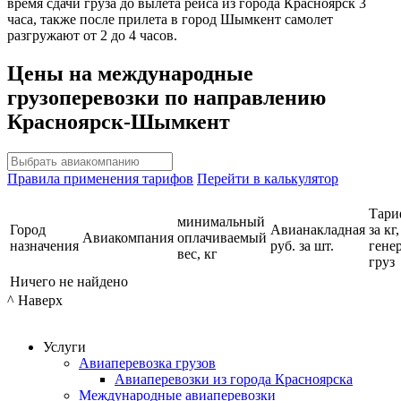
время сдачи груза до вылета рейса из города Красноярск 3
часа, также после прилета в город Шымкент самолет
разгружают от 2 до 4 часов.
Цены на международные
грузоперевозки по направлению
Красноярск-Шымкент
Правила применения тарифов
Перейти в калькулятор
Тари
минимальный
Город
Авианакладная
за кг,
Авиакомпания
оплачиваемый
назначения
руб. за шт.
гене
вес, кг
груз
Ничего не найдено
^ Наверх
Услуги
Авиаперевозка грузов
Авиаперевозки из города Красноярска
Международные авиаперевозки