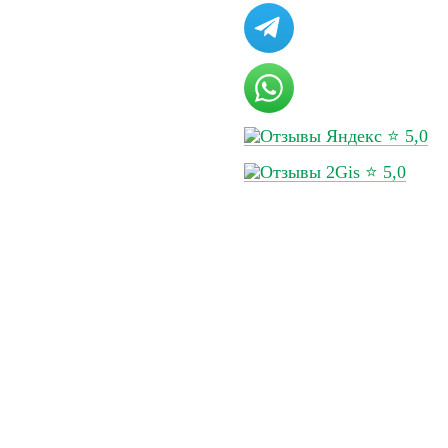
ов
Перейти в калькулятор
за кг, генеральный
Срок доставки
⭐ 5,0
⭐ 5,0
такты
Сделано в