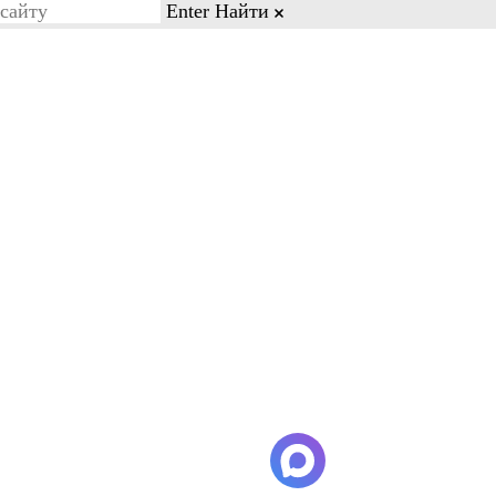
Enter
Найти
on line 77
Бесплатный звонок
8-03-88
8-800-600-28-03
Кейсы и отзывы
Контакты
имание, что минимальное время
еван самолет разгружают от 2 до
сноярск-Ереван