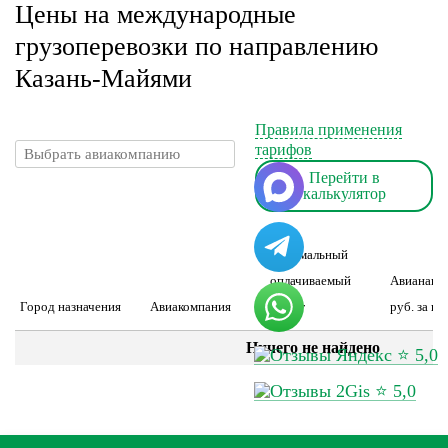
Цены на международные
грузоперевозки по направлению
Казань-Майями
Правила применения
тарифов
Перейти в
калькулятор
минимальный
оплачиваемый
Авианакл
Город назначения
Авиакомпания
вес, кг
руб. за шт
Ничего не найдено
⭐ 5,0
⭐ 5,0