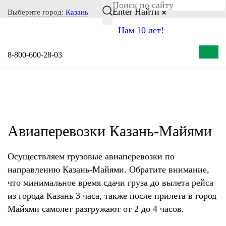
Notice: Undefined index: CITY_SELECT in
Enter
Найти
Выберите город:
Казань
/home/s/storas/storas.ru/public_html/wp-content/themes/tsl-
Нам 10 лет!
theme/header.php on line 77
8-800-600-28-03
Авиаперевозки Казань-Майями
Осуществляем грузовые авиаперевозки по
направлению Казань-Майями. Обратите внимание,
что минимальное время сдачи груза до вылета рейса
из города Казань 3 часа, также после прилета в город
Майями самолет разгружают от 2 до 4 часов.