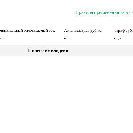
Правила применения тариф
минимальный оплачиваемый вес,
Авианакладная руб. за
Тариф руб. 
кг
шт.
груз
Ничего не найдено