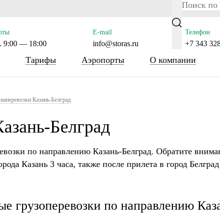
ras.ru/public_html/wp-content/themes/tsl-theme/header.php 
оты
E-mail
Телефон
 9:00 — 18:00
info@storas.ru
+7 343 32
Тарифы
Аэропорты
О компании
иаперевозки Казань-Белград
Казань-Белград
евозки по направлению Казань-Белград. Обратите внима
орода Казань 3 часа, также после прилета в город Белград
е грузоперевозки по направлению Каз