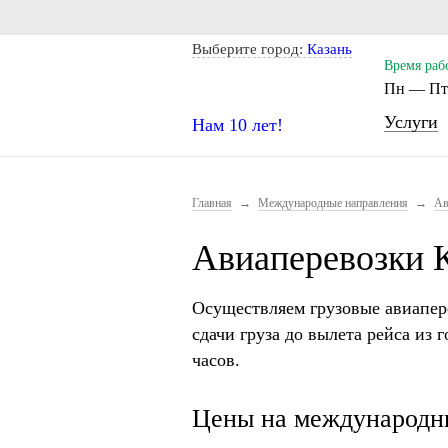
Notice: Undefined index: CITY_SELECT in /home/s/storas/sto
Выберите город:
Казань
Время раб
Пн — Пт.
Услуги
Нам 10 лет!
Главная
→
Международные направления
→
Ав
Авиаперевозки 
Осуществляем грузовые авиапер
сдачи груза до вылета рейса из г
часов.
Цены на международны