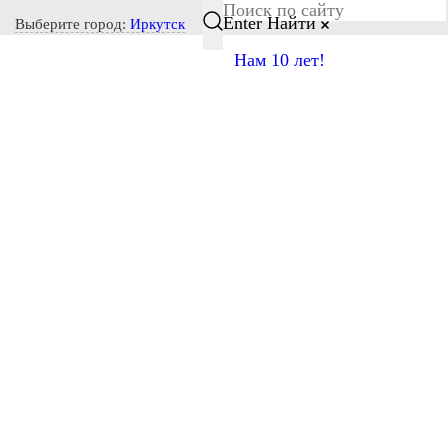
Notice: Undefined index: CITY_SELECT in
Enter
Найти
Выберите город:
Иркутск
/home/s/storas/storas.ru/public_html/wp-content/themes/tsl-
Нам 10 лет!
theme/header.php on line 77
8-800-600-28-03
Авиаперевозки Иркутск-Верона
Осуществляем грузовые авиаперевозки по
направлению Иркутск-Верона. Обратите внимание,
что минимальное время сдачи груза до вылета рейса
из города Иркутск 3 часа, также после прилета в
город Верона самолет разгружают от 2 до 4 часов.