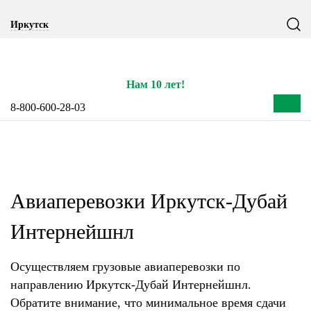
Notice: Undefined index: CITY_SELECT in
Иркутск
/home/s/storas/storas.ru/public_html/wp-content/themes/tsl-
theme/header.php on line 77
Нам 10 лет!
8-800-600-28-03
Авиаперевозки Иркутск-Дубай
Интернейшнл
Осуществляем грузовые авиаперевозки по
направлению Иркутск-Дубай Интернейшнл.
Обратите внимание, что минимальное время сдачи