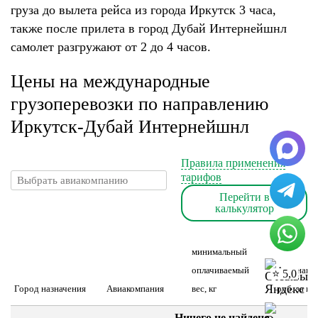
груза до вылета рейса из города Иркутск 3 часа,
также после прилета в город Дубай Интернейшнл
самолет разгружают от 2 до 4 часов.
Цены на международные
грузоперевозки по направлению
Иркутск-Дубай Интернейшнл
Правила применения
тарифов
Перейти в
калькулятор
минимальный
оплачиваемый
Авианакл
⭐ 5,0
Город назначения
Авиакомпания
вес, кг
руб. за шт
Ничего не найдено