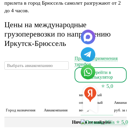
прилета в город Брюссель самолет разгружают от 2
до 4 часов.
Цены на международные
грузоперевозки по направлению
Иркутск-Брюссель
Правила применения
тарифов
Перейти в
калькулятор
⭐ 5,0
минимальный
оплачиваемый
Авианакл
Город назначения
Авиакомпания
вес, кг
руб. за шт
⭐ 5,0
Ничего не найдено