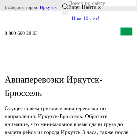
Notice: Undefined index: CITY_SELECT in
Enter
Найти
Выберите город:
Иркутск
/home/s/storas/storas.ru/public_html/wp-content/themes/tsl-
Нам 10 лет!
theme/header.php on line 77
8-800-600-28-03
Авиаперевозки Иркутск-
Брюссель
Осуществляем грузовые авиаперевозки по
направлению Иркутск-Брюссель. Обратите
внимание, что минимальное время сдачи груза до
вылета рейса из города Иркутск 3 часа, также после