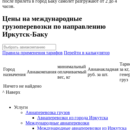
после прилета в город Баку самолет разгружают от 2 до 4
часов.
Цены на международные
грузоперевозки по направлению
Иркутск-Баку
Правила применения тарифов
Перейти в калькулятор
Тари
минимальный
Город
Авианакладная
за кг,
Авиакомпания
оплачиваемый
назначения
руб. за шт.
гене
вес, кг
груз
Ничего не найдено
^ Наверх
Услуги
Авиаперевозка грузов
Авиаперевозки из города Иркутска
Международные авиаперевозки
Международные авиаперевозки из Иркутска