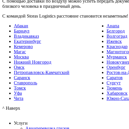
С помощью доставки по воздуху можно успеть передать докумен
близкого человека в праздничный день.
С командой Storas Logistics расстояние становится незаметным!
Абакан
Анапа
Барнаул
Белгород
Владикавказ
Волгоград
Екатеринбург
Ижевск
Кемерово
Краснодар
Магас
Магнитого
Москва
Мурманск
Нижний Новгород
Новокузне
Омск
Оренбург
Петропавловск-Камчатский
Ростов-на-
Саранск
Саратов
Ставрополь
Сургут
Томск
Тюмень
Уфа
Хабаровск
Чита
Южно-Сах
^ Наверх
Услуги
Авиаперевозка грузов