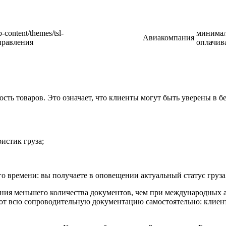
p-content/themes/tsl-
минима
Авиакомпания
аправления
оплачив
сть товаров. Это означает, что клиенты могут быть уверены в 
истик груза;
 времени: вы получаете в оповещении актуальный статус груза 
ния меньшего количества документов, чем при международных а
т всю сопроводительную документацию самостоятельно: клиент