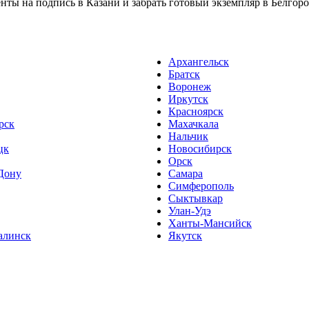
ты на подпись в Казани и забрать готовый экземпляр в Белгород
Архангельск
Братск
Воронеж
Иркутск
Красноярск
рск
Махачкала
Нальчик
цк
Новосибирск
Орск
Дону
Самара
Симферополь
Сыктывкар
Улан-Удэ
Ханты-Мансийск
алинск
Якутск