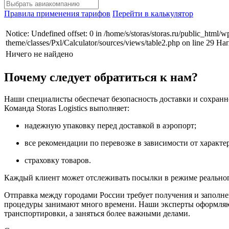
Правила применения тарифов
Перейти в калькулятор
Notice: Undefined offset: 0 in /home/s/storas/storas.ru/public_html/w
theme/classes/Pxl/Calculator/sources/views/table2.php on line 29 Н
Ничего не найдено
Почему следует обратиться к нам?
Наши специалисты обеспечат безопасность доставки и сохранно
Команда Storas Logistics выполняет:
надежную упаковку перед доставкой в аэропорт;
все рекомендации по перевозке в зависимости от характер
страховку товаров.
Каждый клиент может отслеживать посылки в режиме реального
Отправка между городами России требует получения и заполне
процедуры занимают много времени. Наши эксперты оформляю
транспортировки, а заняться более важными делами.