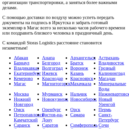
организации транспортировки, а заняться более важными
делами.
С помощью доставки по воздуху можно успеть передать
документы на подпись в Иркутска и забрать готовый
экземпляр в Магас всего за несколько часов рабочего времени
или поздравить близкого человека в праздничный день.
С командой Storas Logistics расстояние становится
незаметным!
Абакан
Анапа
Архангельск
Астрахань
Барнаул
Белгород
Братск
Владивосток
Владикавказ
Волгоград
Воронеж
Грозный
Екатеринбург
Ижевск
Казань
Калининград
Кемерово
Краснодар
Красноярск
Магадан
Магас
Магнитогорск
Махачкала
Минеральные
Воды
Москва
Мурманск
Нальчик
Нижневартовс
Нижний
Новокузнецк
Новосибирск
Новый
Новгород
Уренгой
Омск
Оренбург
Орск
Пермь
Петропавловск-
Ростов-на-
Самара
Санкт-
Камчатский
Дону
Петербург
Саранск
Саратов
Симферополь
Сочи