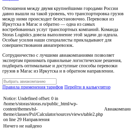
Отношения между двумя крупнейшими городами России
давно вышли на такой уровень, что транспортировка грузов
между ними происходит безостановочно. Перевозки из
Иркутска в Магас и обратно — одна из самых
востребованных услуг транспортных компаний. Команда
Storas Logistics довела выполнение этой задачи до идеала.
Особые усилия наши специалисты прикладывают для
совершенствования авиаперевозок.
Сотрудничество с лучшими авиакомпаниями позволяет
экспертам принимать правильные логистические решения,
подбирать оптимальные и доступные способы перевозки
грузов в Магас из Иркутска и в обратном направлении.
Правила применения тарифов
Перейти в калькулятор
Notice: Undefined offset: 0 in
/home/s/storas/storas.ru/public_html/wp-
content/themes/tsl-
Авиакомпан
theme/classes/Pxl/Calculator/sources/views/table2.php
on line 29 Направления
Ничего не найдено