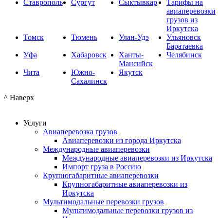
Ставрополь
Сургут
Сыктывкар
Тарифы на
авиаперевозки
грузов из
Иркутска
Томск
Тюмень
Улан-Удэ
Ульяновск
Баратаевка
Уфа
Хабаровск
Ханты-
Челябинск
Мансийск
Чита
Южно-
Якутск
Сахалинск
^ Наверх
Услуги
Авиаперевозка грузов
Авиаперевозки из города Иркутска
Международные авиаперевозки
Международные авиаперевозки из Иркутска
Импорт груза в Россию
Крупногабаритные авиаперевозки
Крупногабаритные авиаперевозки из
Иркутска
Мультимодальные перевозки грузов
Мультимодальные перевозки грузов из