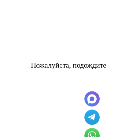
1 in /home/s/storas/storas.ru/public_html/wp-
content/themes/tsl-theme/template-page4.php on line 39
самолет разгружают от 2 до 4 часов.
Цены на международные
грузоперевозки по направлению
Екатеринбург- Notice: Undefined
offset: 1 in
Пожалуйста, подождите
/home/s/storas/storas.ru/public_html/wp-
content/themes/tsl-theme/template-
page4.php on line 42
Notice: Undefined offset: 1 in
/home/s/storas/storas.ru/public_html/wp-
content/themes/tsl-theme/template-page4.php on line 47